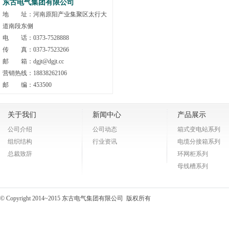
东古电气集团有限公司
地 址：河南原阳产业集聚区太行大
道南段东侧
电 话：0373-7528888
传 真：0373-7523266
邮 箱：dgjt@dgjt.cc
营销热线：18838262106
邮 编：453500
关于我们
新闻中心
产品展示
公司介绍
公司动态
箱式变电站系列
组织结构
行业资讯
电缆分接箱系列
总裁致辞
环网柜系列
母线槽系列
© Copyright 2014~2015 东古电气集团有限公司 版权所有